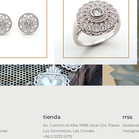
tienda
rrss
Av. Camino el Alba 11969, local 224. Paseo
faceboo
ones
Los Dominicos. Las Condes
Instagr
+56 2 2233 5379