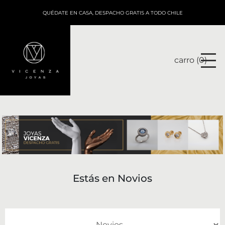
QUÉDATE EN CASA, DESPACHO GRATIS A TODO CHILE
carro (
0
)
Estás en
Novios